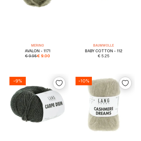
MERINO
BAUMWOLLE
AVALON - 1171
BABY COTTON - 112
€
9.95
€
9.00
€
5.25
-9%
-10%