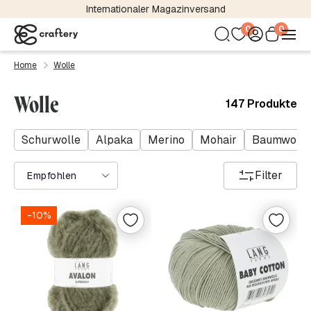
Internationaler Magazinversand
0
0
Home
Wolle
Wolle
147 Produkte
Schurwolle
Alpaka
Merino
Mohair
Baumwolle
Filter
Empfohlen
-10%