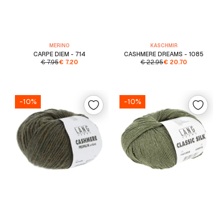
MERINO
KASCHMIR
CARPE DIEM - 714
CASHMERE DREAMS - 1085
€
7.95
€
7.20
€
22.95
€
20.70
-10%
-10%