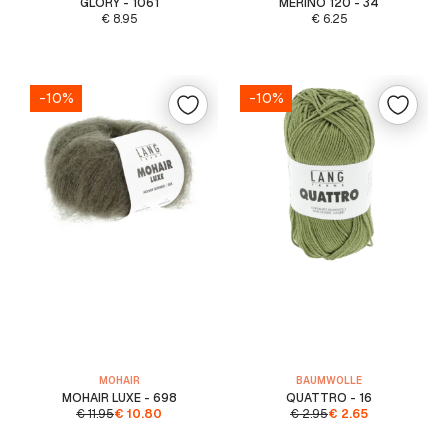
GLORY - 1061
MERINO 120 - 34
€
8.95
€
6.25
-10%
-10%
MOHAIR
BAUMWOLLE
MOHAIR LUXE - 698
QUATTRO - 16
€
11.95
€
10.80
€
2.95
€
2.65