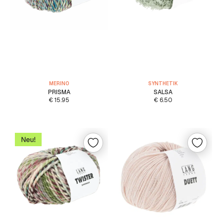
MERINO
SYNTHETIK
PRISMA
SALSA
€
15.95
€
6.50