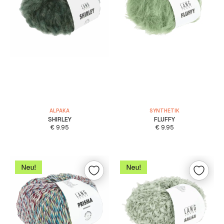
ALPAKA
SYNTHETIK
SHIRLEY
FLUFFY
€
9.95
€
9.95