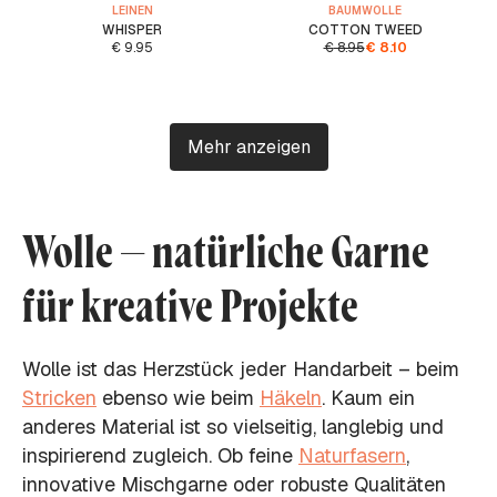
LEINEN
BAUMWOLLE
WHISPER
COTTON TWEED
€
9.95
€
8.95
€
8.10
Mehr anzeigen
Wolle – natürliche Garne
für kreative Projekte
Wolle ist das Herzstück jeder Handarbeit – beim
Stricken
ebenso wie beim
Häkeln
. Kaum ein
anderes Material ist so vielseitig, langlebig und
inspirierend zugleich. Ob feine
Naturfasern
,
innovative Mischgarne oder robuste Qualitäten